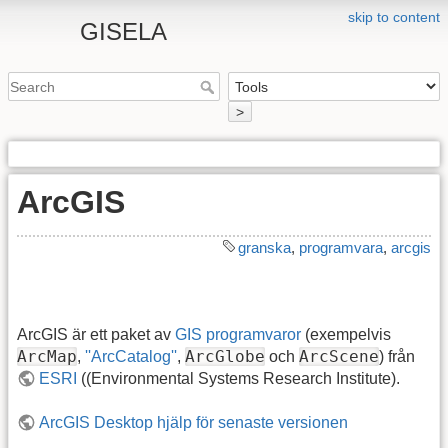
skip to content
GISELA
>
ArcGIS
granska
,
programvara
,
arcgis
ArcGIS är ett paket av
GIS programvaror
(exempelvis
ArcMap
ArcGlobe
ArcScene
,
''ArcCatalog''
,
och
) från
ESRI
((Environmental Systems Research Institute).
ArcGIS Desktop hjälp för senaste versionen