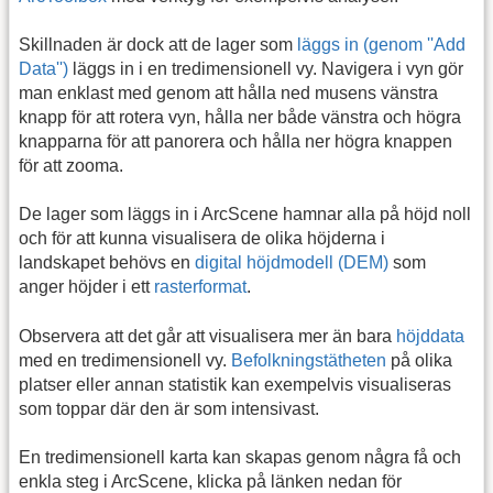
Skillnaden är dock att de lager som
läggs in (genom ''Add
Data'')
läggs in i en tredimensionell vy. Navigera i vyn gör
man enklast med genom att hålla ned musens vänstra
knapp för att rotera vyn, hålla ner både vänstra och högra
knapparna för att panorera och hålla ner högra knappen
för att zooma.
De lager som läggs in i ArcScene hamnar alla på höjd noll
och för att kunna visualisera de olika höjderna i
landskapet behövs en
digital höjdmodell (DEM)
som
anger höjder i ett
rasterformat
.
Observera att det går att visualisera mer än bara
höjddata
med en tredimensionell vy.
Befolkningstätheten
på olika
platser eller annan statistik kan exempelvis visualiseras
som toppar där den är som intensivast.
En tredimensionell karta kan skapas genom några få och
enkla steg i ArcScene, klicka på länken nedan för