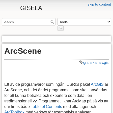
skip to content
GISELA
>
ArcScene
granska
,
arcgis
Ett av de programvaror som ingår i ESRI:s paket
ArcGIS
är
ArcScene, och det är det programmet som skall användas
för att kunna betrakta och exportera som data i en
tredimensionell vy. Programmet liknar ArcMap på så vis att
där finns både
Table of Contents
med alla lager och
ArcToolbox
med verktyg för exempelvis analyser.