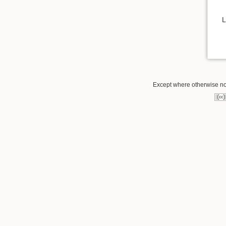
L
Except where otherwise not