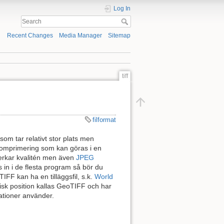
Log In
Recent Changes
Media Manager
Sitemap
tiff
filformat
som tar relativt stor plats men
v komprimering som kan göras i en
erkar kvalitén men även
JPEG
s in i de flesta program så bör du
F kan ha en tilläggsfil, s.k.
World
isk position kallas GeoTIFF och har
ationer använder.