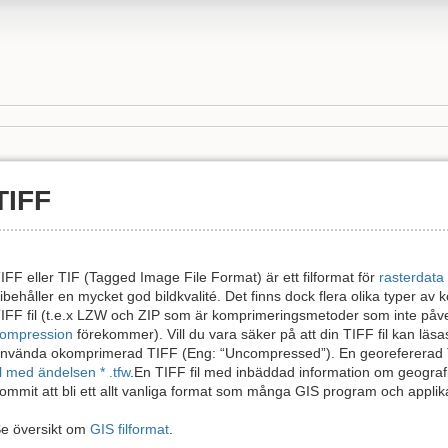
TIFF
IFF eller TIF (Tagged Image File Format) är ett filformat för
rasterdata
ibehåller en mycket god bildkvalité. Det finns dock flera olika typer a
IFF fil (t.e.x LZW och ZIP som är komprimeringsmetoder som inte påv
ompression
förekommer). Vill du vara säker på att din TIFF fil kan läsa
nvända okomprimerad TIFF (Eng: “Uncompressed”). En georefererad TIF
il med ändelsen * .tfw
.En TIFF fil med inbäddad information om geograf
ommit att bli ett allt vanliga format som många GIS program och applik
e översikt om
GIS filformat
.