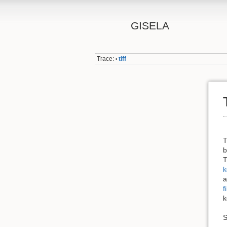
GISELA
Trace:
tiff
•
T
b
T
k
a
f
k
S