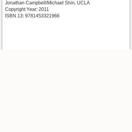
Jonathan Campbell/Michael Shin, UCLA
Copyright Year: 2011
ISBN 13: 9781453321966
Introduktion till kartografi och geografisk
information
En bred introduktion till hela ämnesområdet kartografi och
GIS
, inklusive historisk bakgrund.
Hall, Ola. Alm, Göran, Ene, Stefan & Jansson, Ulf (2003)