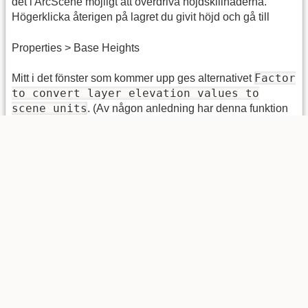
det i ArcScene möjligt att överdriva höjdskillnaderna.
Högerklicka återigen på lagret du givit höjd och gå till
Properties > Base Heights
Factor
Mitt i det fönster som kommer upp ges alternativet
to convert layer elevation values to
scene units
. (Av någon anledning har denna funktion
Elevation from features
lagts under
, förmodligen
en felplacering. Den fungerar utmärkt även då höjdvärden
custom
tagits från rasterdata). Välj
och skriv in önskad
faktor för att överdriva höjdvärden. Starta med lägst möjlig
siffra för att undvika förvrängningar. Fjällvärlden är en
kuperat plats, för givet exempel väljs därför faktor 2. Se
resultatet i bilden nedan.
Prova gärna att skapa tredimensionella kartor i