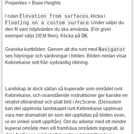
Properties > Base Heights
Elevation from surfaces
I rutan
, klicka i
Floating on a custom surface
. Under väljer du
den fil vars höjdvärden du ska använda. (För givet
OK
exempel väljs DEM filen). Klicka på
.
Navigator
Granska kartbilden. Genom att dra runt med
ses höjningar och sänkningar i bilden. Bilden nedan visar
Kebnekaise sett från sydvästlig riktning.
Landskap är dock sällan så kuperade som området runt
Kebnekaise, och ovanstående instruktioner ger kanske en
relativt oförändrad och platt bild i ArcScene. (Dessutom
kan det upplevda landskapet runt Kebnekaise upplevas
vara mer dramatiskt än som det uppfattas på bilden ovan,
ur en vinkel snett uppifrån). Om du arbetar med ett mindre
kuperat område men vill framhäva områdets topografi, är