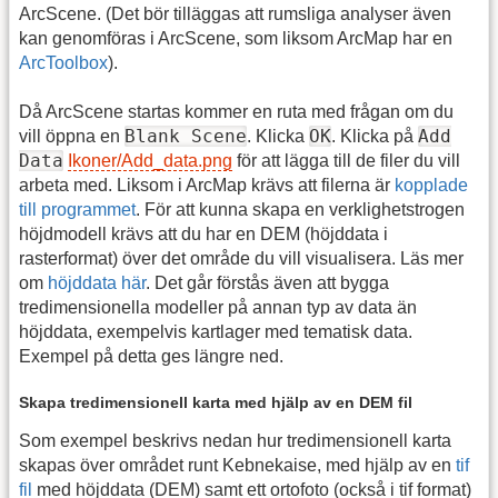
ArcScene. (Det bör tilläggas att rumsliga analyser även
kan genomföras i ArcScene, som liksom ArcMap har en
ArcToolbox
).
Då ArcScene startas kommer en ruta med frågan om du
Blank Scene
OK
Add
vill öppna en
. Klicka
. Klicka på
Data
Ikoner/Add_data.png
för att lägga till de filer du vill
arbeta med. Liksom i ArcMap krävs att filerna är
kopplade
till programmet
. För att kunna skapa en verklighetstrogen
höjdmodell krävs att du har en DEM (höjddata i
rasterformat) över det område du vill visualisera. Läs mer
om
höjddata här
. Det går förstås även att bygga
tredimensionella modeller på annan typ av data än
höjddata, exempelvis kartlager med tematisk data.
Exempel på detta ges längre ned.
Skapa tredimensionell karta med hjälp av en DEM fil
Som exempel beskrivs nedan hur tredimensionell karta
skapas över området runt Kebnekaise, med hjälp av en
tif
fil
med höjddata (DEM) samt ett ortofoto (också i tif format)