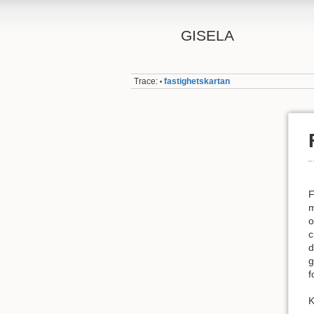
GISELA
Trace:
fastighetskartan
•
F
m
o
c
d
g
f
K