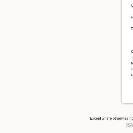
M
F
F
K
i
e
k
s
Except where otherwise not