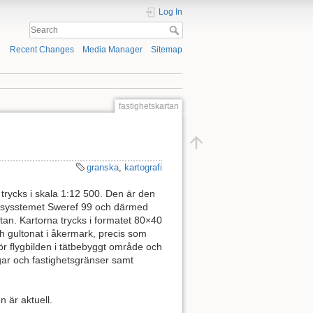
Log In
Recent Changes
Media Manager
Sitemap
fastighetskartan
granska
,
kartografi
 trycks i skala 1:12 500. Den är den
enssysstemet Sweref 99 och därmed
tan. Kartorna trycks i formatet 80×40
ch gultonat i åkermark, precis som
r flygbilden i tätbebyggt område och
nigar och fastighetsgränser samt
n är aktuell.