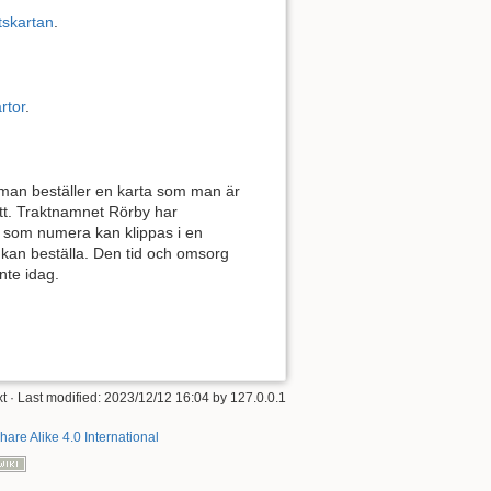
tskartan
.
rtor
.
 man beställer en karta som man är
nitt. Traktnamnet Rörby har
 som numera kan klippas i en
e kan beställa. Den tid och omsorg
nte idag.
xt
· Last modified: 2023/12/12 16:04 by
127.0.0.1
hare Alike 4.0 International