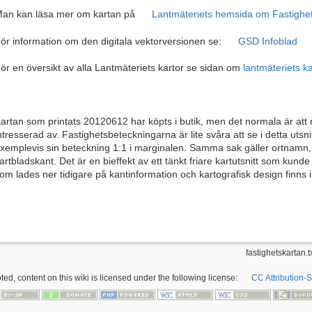
an kan läsa mer om kartan på
Lantmäteriets hemsida om Fastighe
ör information om den digitala vektorversionen se:
GSD Infoblad
ör en översikt av alla Lantmäteriets kartor se sidan om
lantmäteriets ka
artan som printats 20120612 har köpts i butik, men det normala är att
ntresserad av. Fastighetsbeteckningarna är lite svåra att se i detta uts
xemplevis sin beteckning 1:1 i marginalen. Samma sak gäller ortnamn,
artbladskant. Det är en bieffekt av ett tänkt friare kartutsnitt som kund
om lades ner tidigare på kantinformation och kartografisk design finns i
fastighetskartan.t
ed, content on this wiki is licensed under the following license:
CC Attribution-S