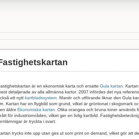
Fastighetskartan
astighetskartan är en ekonomisk karta och ersatte
Gula kartan
. Kartan
est detaljerade av alla allmänna kartor. 2007 infördes det nya refer
ckså ett nytt
kartbladssystem
. Manér och utförande liknar den Gula kar
m. Kartan har en flygbild som grund, vilket är gröntonat i skogsmark o
en äldre
Ekonomiska kartan
. Olika orangea och bruna toner används fö
rått för industriområden, vilket ger en livlig kartbild. Fastighetsbeteck
ornlämnigar är tryckta i svart.
artan trycks inte upp utan ges ut som print on demand, vilket gör att de