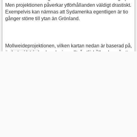
Men projektionen påverkar ytförhållanden väldigt drastiskt.
Exempelvis kan nämnas att Sydamerika egentligen är tio
gånger större till ytan än Grönland.
Mollweideprojektionen, vilken kartan nedan är baserad på,
'ytriktig
är
' och redovisar alltså ytförhållanden på ett
korrekt sätt. Men graden av hur former deformeras blir i
vissa områden väldigt omfattande.
Ett sätt att förstå hur en kartprojektion deformerar former
och ytförhållanden i kartan är att använda sig av
'Tissots indikatris
'. Figuren nedan visar en
ytriktig sinusoidal projektion med Tissots indikatris pålagd.
“Cirklarna” har alla samma ytstorlek (vilket visar på att
kartan är ytriktig) men i vissa områden är de både vridna
och utdragna.