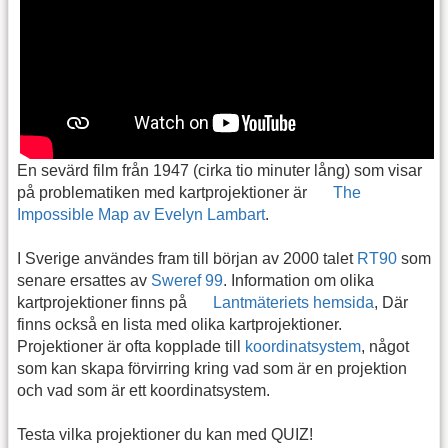
En sevärd film från 1947 (cirka tio minuter lång) som visar
på problematiken med kartprojektioner är
The
Impossible Map av Evelyn Lambart
.
I Sverige användes fram till början av 2000 talet
RT90
som
senare ersattes av
Sweref 99
. Information om olika
kartprojektioner finns på
Lantmäteriets hemsida
, Där
finns också en lista med olika kartprojektioner.
Projektioner är ofta kopplade till
koordinatsystem
, något
som kan skapa förvirring kring vad som är en projektion
och vad som är ett koordinatsystem.
Testa vilka projektioner du kan med QUIZ!