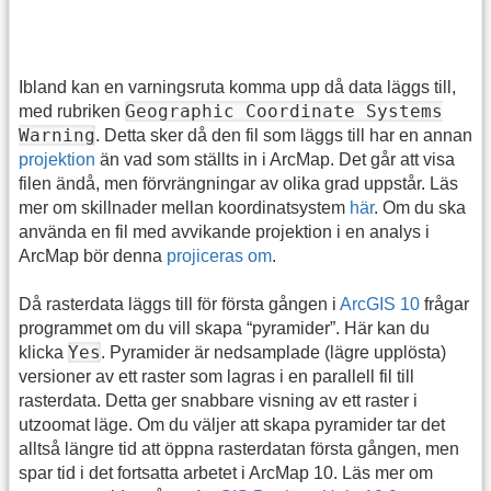
Ibland kan en varningsruta komma upp då data läggs till,
Geographic Coordinate Systems
med rubriken
Warning
. Detta sker då den fil som läggs till har en annan
projektion
än vad som ställts in i ArcMap. Det går att visa
filen ändå, men förvrängningar av olika grad uppstår. Läs
mer om skillnader mellan koordinatsystem
här
. Om du ska
använda en fil med avvikande projektion i en analys i
ArcMap bör denna
projiceras om
.
Då rasterdata läggs till för första gången i
ArcGIS 10
frågar
programmet om du vill skapa “pyramider”. Här kan du
Yes
klicka
. Pyramider är nedsamplade (lägre upplösta)
versioner av ett raster som lagras i en parallell fil till
rasterdata. Detta ger snabbare visning av ett raster i
utzoomat läge. Om du väljer att skapa pyramider tar det
alltså längre tid att öppna rasterdatan första gången, men
spar tid i det fortsatta arbetet i ArcMap 10. Läs mer om