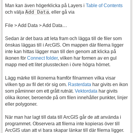
Man kan även högerklicka på Layers i
Table of Contents
Add Data
och välja
, eller gå via
File > Add Data > Add Data…
Sedan är det bara att leta fram och lägga till de filer som
önskas läggas till i ArcGIS. Om mappen där filerna ligger
inte kan hittas lägger man till den genom att klicka på
ikonen för
Connect folder
, vilken har formen av en gul
mapp med ett litet plusstecken i övre högra hörnet.
Lägg märke till ikonerna framför filnamnen vilka visar
vilken typ av fil det rör sig om.
Rasterdata
har givits en ikon
som påminner om ett grått rutnät.
Vektordata
har givits
olika ikoner, beroende på om filen innehåller punkter, linjer
eller polygoner.
När man har lagt till data till ArcGIS går de att använda i
programmet. Observera att filerna inte kopieras över till
ArcGIS utan att vi bara skapar länkar till där filerna ligger.