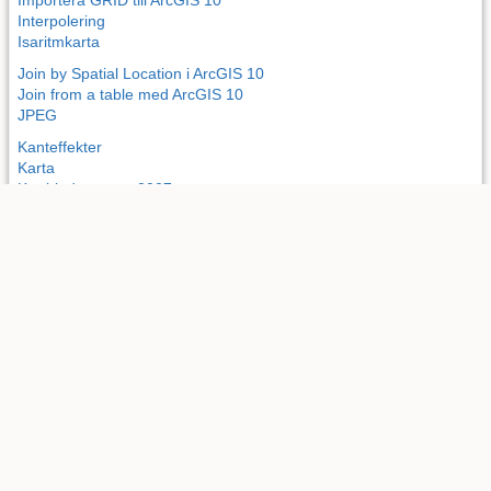
Interpolering
Isaritmkarta
Join by Spatial Location i ArcGIS 10
Join from a table med ArcGIS 10
JPEG
Kanteffekter
Karta
Kartbladssystem 2007
Kartering
Kartogram
Kartprojektion
Kategorier
KG2204 3
KG2204 4
Klippa i MapInfo
KML med ArcGIS 10
KML med Google Earth 6
KML och KMZ
KML GIB2
Kom igang med ArcGIS
Kontakt
Konvertera mellan olika typer av geometriska vektorformat